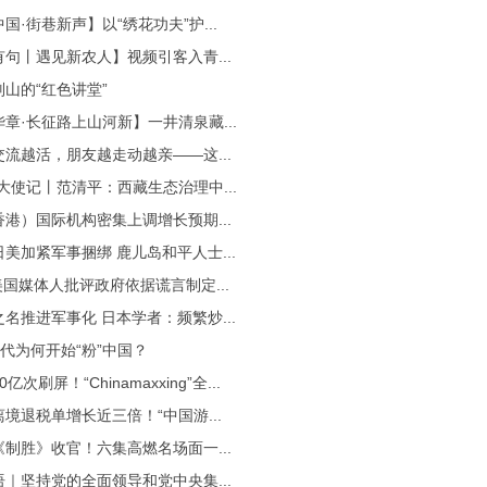
国·街巷新声】以“绣花功夫”护...
句丨遇见新农人】视频引客入青...
山的“红色讲堂”
章·长征路上山河新】一井清泉藏...
流越活，朋友越走动越亲——这...
大使记丨范清平：西藏生态治理中...
港）国际机构密集上调增长预期...
美加紧军事捆绑 鹿儿岛和平人士...
 美国媒体人批评政府依据谎言制定...
名推进军事化 日本学者：频繁炒...
代为何开始“粉”中国？
亿次刷屏！“Chinamaxxing”全...
境退税单增长近三倍！“中国游...
制胜》收官！六集高燃名场面一...
｜坚持党的全面领导和党中央集...