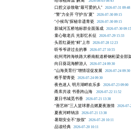
给绿植降温“解渴”
·
2026-08-03 08:45
口腔义诊致敬“最可爱的人”
·
2026-07-31 09:48
“警”力全开 守护当“夏”
·
2026-07-30 09:15
“小候鸟”探秘非遗青瓷
·
2026-07-30 09:15
新城河五桥地标群全面落成
·
2026-07-30 09:1
童心敬老兵 光影忆长征
·
2026-07-29 15:33
头茬红菱抢“鲜”上市
·
2026-07-28 12:23
听爷爷讲过去的事
·
2026-07-27 10:55
杭州湾跨海铁路大桥南航道桥钢桁梁全部
·
向日葵花海醉游人
·
2026-07-24 09:30
“山海美育行”增情谊促发展
·
2026-07-24 09:30
稚手塑青瓷
·
2026-07-24 09:30
夜色迷人 明月湖畔欢乐多
·
2026-07-23 09:00
甬库共读 书香跨山海
·
2026-07-22 11:52
夏日书城觅书香
·
2026-07-21 13:38
“善艺杯”三人篮球赛点燃夏夜激情
·
2026-07-
夏夜河畔纳凉
·
2026-07-21 13:38
暑期安全不“放假”
·
2026-07-20 10:11
品读经典
·
2026-07-20 10:11