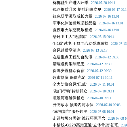
棉拖鞋生产进入旺季
·
2026-07-20 10:11
线路提质升级 护航迎峰度夏
·
2026-07-17 09:1
红色研学汲取成长力量
·
2026-07-16 13:01
军事化体验锤炼坚毅品格
·
2026-07-16 13:01
夏夜烟火浓慈晓乐相逢
·
2026-07-16 13:01
给环卫工人“送清凉”
·
2026-07-15 09:14
“巴威”过境 干群同心助梨农减损
·
2026-07-13
台风过后享清凉
·
2026-07-13 09:17
在建重点工程防台防汛
·
2026-07-12 09:30
清理危树消除隐患
·
2026-07-12 09:30
保障安置群众食宿
·
2026-07-12 09:30
超市物资 保供充足
·
2026-07-11 10:11
全力防御台风“巴威”
·
2026-07-11 10:01
“敲门行动”转移群众
·
2026-07-10 09:11
疏浚河道确保畅通
·
2026-07-10 09:11
开闸放水 预降内河水位
·
2026-07-10 09:03
“幸福集市”服务邻里
·
2026-07-08 10:01
走进垃圾分类馆 践行环保理念
·
2026-07-08 1
中横线-G228高架互通“立体骨架”初现
·
202