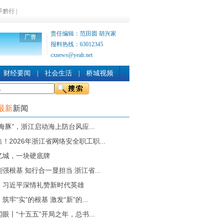
手黔行
|
责任编辑：范田圆 胡兴家
报料热线：63012345
cxnews@yeah.net
财经要闻
|
社会生活
|
桥城视频
最新
新闻
海豚”，浙江启动海上防台风应...
！2026年浙江省网络安全职工职...
亿城，一块硬底牌
强根基 知行合一显担当 浙江省...
丨习近平深情礼赞新时代英雄
筑牢“实”的根基 激发“新”的...
眼丨“十五五”开局之年，总书...