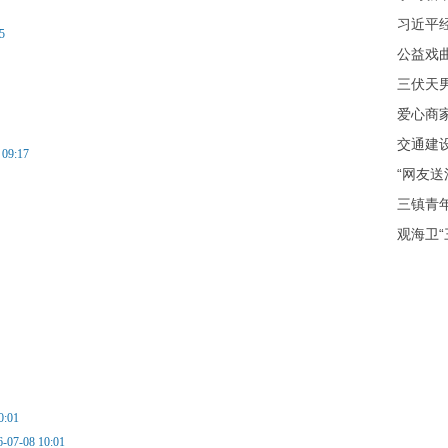
习近平经
5
公益戏
三伏天
爱心商
交通建
 09:17
“网友送
三镇青
观海卫
0:01
6-07-08 10:01