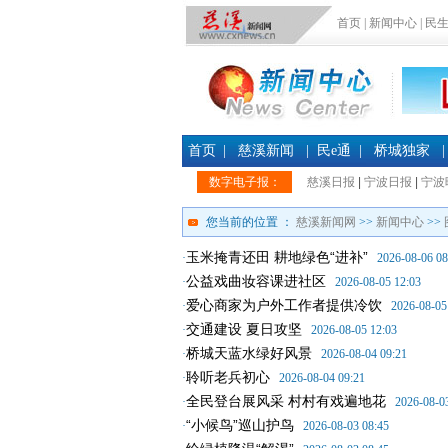
首页
|
新闻中心
|
民
首页
|
慈溪新闻
|
民e通
|
桥城独家
|
数字电子报：
慈溪日报
|
宁波日报
|
宁波
您当前的位置 ：
慈溪新闻网
>>
新闻中心
>>
玉米掩青还田 耕地绿色“进补”
·
2026-08-06 08
公益戏曲妆容课进社区
·
2026-08-05 12:03
爱心商家为户外工作者提供冷饮
·
2026-08-05
交通建设 夏日攻坚
·
2026-08-05 12:03
桥城天蓝水绿好风景
·
2026-08-04 09:21
聆听老兵初心
·
2026-08-04 09:21
全民登台展风采 村村有戏遍地花
·
2026-08-0
“小候鸟”巡山护鸟
·
2026-08-03 08:45