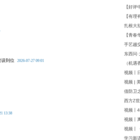
【好评中
【有理有
扎根大别
5
【青春华
手艺越交
东西问·
架设到位
2026-07-27 09:01
（机遇香
视频丨日
视频 |
借防卫之
西方Z世
视频丨40
21 13:38
视频丨离
视频丨《
学习新语