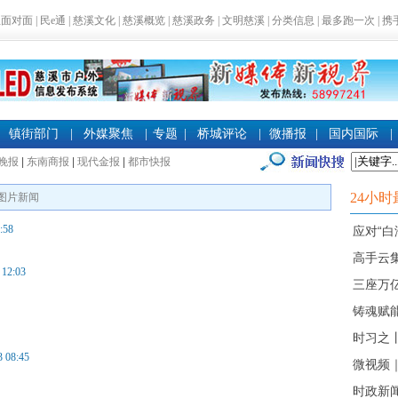
生面对面
|
民e通
|
慈溪文化
|
慈溪概览
|
慈溪政务
|
文明慈溪
|
分类信息
|
最多跑一次
|
携
镇街部门
|
外媒聚焦
|
专题
|
桥城评论
|
微播报
|
国内国际
|
晚报
|
东南商报
|
现代金报
|
都市快报
24小时
图片新闻
:58
应对“白
高手云集
 12:03
三座万
铸魂赋能
时习之
3 08:45
微视频｜
时政新闻